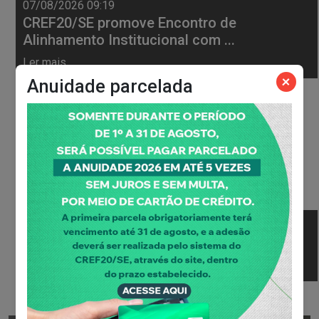
07/08/2026 09:19
CREF20/SE promove Encontro de
Alinhamento Institucional com ...
Ler mais
+
Anuidade parcelada
21/07/2026 14:04
CREF20/SE identifica...
Ler mais